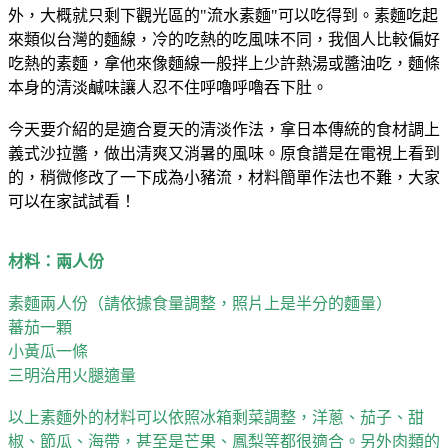
外，大概就只剩下觀光區的"流水素麵"可以吃得到。素麵吃起
來類似台灣的麵線，冷的吃熱的吃風味不同，我個人比較偏好
吃熱的素麵，拿他來像麵線一般拌上少許熱湯或醬油吃，麵條
本身的清淡鹹味讓人忍不住呼嚕呼嚕吞下肚。
今天要介紹的是適合夏天的清淡作法，拿日本傳統的食材調上
義式沙拉醬，做出清爽又消暑的風味。原食譜是在電視上看到
的，稍微修改了一下成為小豬流，材料簡單作法也不難，大家
可以在家試試看！
材料：兩人份
素麵兩人份（請依據食量調整，照片上是半分的麵量）
蕃茄一顆
小黃瓜一條
三明治用火腿適量
以上素麵外的材料可以依照冰箱剩菜調整，洋蔥、茄子、甜
椒、節瓜、海帶，甚至是芒果、鳳梨等都很適合。另外肉類的