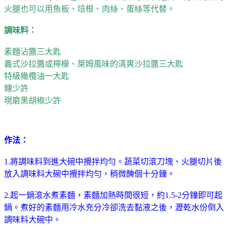
火腿也可以用魚板、培根、肉絲、蛋絲等代替。
調味料：
素麵沾醬三大匙
義式沙拉醬或檸檬、萊姆風味的清爽沙拉醬三大匙
特級橄欖油一大匙
糖少許
現磨黑胡椒少許
作法：
1.將調味料到進大碗中攪拌均勻。蔬菜切滾刀塊、火腿切片後
放入調味料大碗中攪拌均勻，稍微醃個十分鐘。
2.起一鍋滾水煮素麵，素麵加熱時間很短，約1.5-2分鐘即可起
鍋。煮好的素麵用冷水充分冷卻洗去黏液之後，瀝乾水份倒入
調味料大碗中。