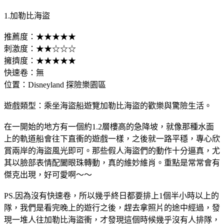
1.加勒比海盜
推薦度：★★★★★
刺激度：★★☆☆☆
擁擠度：★★★★★
快速卷：無
位置：Disneyland 探險樂園區
遊戲類型：乘坐海盜船遊覽加勒比海盜的歡樂與驚險生活。
在一開始的地方有一個約1.2層樓高的急降坡，就像那種水面
上的軌道船會往下直衝的遊戲一樣，之後就一路平穩，專心欣
賞兩岸的海盜風光即可。那些假人海盜們的動作十分逼真，尤
其以臉部表情配闔眼珠轉動，真的維妙維肖。重點是常常會有
傑克出現，好可愛啊～～
PS.因為沒有快速卷，所以幾乎終日都要排上1個半小時以上的
隊，我們是看完晚上的遊行之後，趕去拿照片的途中經過，發
現一堆人往加勒比海盜衝，才發現這個時候幾乎沒有人排隊，