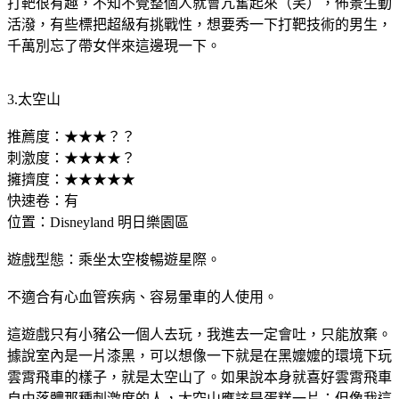
打靶很有趣，不知不覺整個人就會亢奮起來（笑），佈景生動
活潑，有些標把超級有挑戰性，想要秀一下打靶技術的男生，
千萬別忘了帶女伴來這邊現一下。
3.太空山
推薦度：★★★？？
刺激度：★★★★？
擁擠度：★★★★★
快速卷：有
位置：Disneyland 明日樂園區
遊戲型態：乘坐太空梭暢遊星際。
不適合有心血管疾病、容易暈車的人使用。
這遊戲只有小豬公一個人去玩，我進去一定會吐，只能放棄。
據說室內是一片漆黑，可以想像一下就是在黑嬤嬤的環境下玩
雲霄飛車的樣子，就是太空山了。如果說本身就喜好雲霄飛車
自由落體那種刺激度的人，太空山應該是蛋糕一片；但像我這