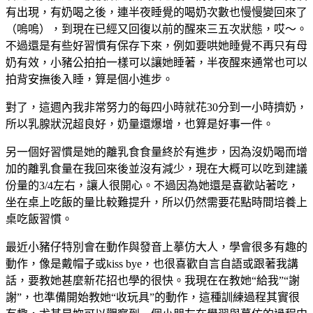
有出現，有奶喝之後，連半夜睡覺的喝奶次數也慢慢變回來了
（嗚嗚），到現在已經又回復以前的醒來三五次狀態，哎～。
不過還是有些好習慣有保存下來，例如要哄她睡覺不再只有母
奶有效，小豬公拍拍一樣可以讓她睡著，半夜醒來通常也可以
拍背安撫後入睡，算是個小進步。
對了，這週內我非常努力的每四小時就花30分到一小時擠奶，
所以乳腺狀況超良好，奶量還爆增，也算是好事一件。
另一個好習慣是她的離乳食食量終於有進步，因為沒奶喝而增
加的離乳食量在我回來後並沒有減少，現在大概可以吃到建議
份量的3/4左右，讓人很開心。不過因為她還是喜歡站著吃，
坐在桌上吃飯的量比較難提升，所以仍然需要花點時間培養上
桌吃飯習慣。
最近小豬仔特別會在動作與發音上摹仿大人，學會很多有趣的
動作，像是戴帽子或kiss bye，也很喜歡自言自語或跟著我講
話，要教她甚麼新花招也學的很快。我現在在教她“給我”“謝
謝”，也準備開始教她“收玩具”的動作，這種訓練過程其實很