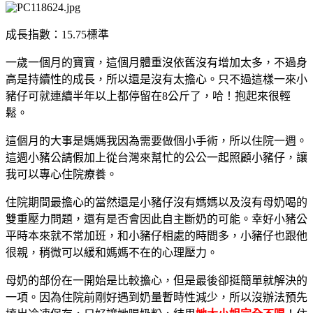
成長指數：15.75標準
一歲一個月的寶寶，這個月體重沒依舊沒有增加太多，不過身
高是持續性的成長，所以還是沒有太擔心。只不過這樣一來小
豬仔可就連續半年以上都停留在8公斤了，哈！抱起來很輕
鬆。
這個月的大事是媽媽我因為需要做個小手術，所以住院一週。
這週小豬公請假加上從台灣來幫忙的公公一起照顧小豬仔，讓
我可以專心住院療養。
住院期間最擔心的當然還是小豬仔沒有媽媽以及沒有母奶喝的
雙重壓力問題，還有是否會因此自主斷奶的可能。幸好小豬公
平時本來就不常加班，和小豬仔相處的時間多，小豬仔也跟他
很親，稍微可以緩和媽媽不在的心理壓力。
母奶的部份在一開始是比較擔心，但是最後卻挺簡單就解決的
一項。因為住院前剛好遇到奶量暫時性減少，所以沒辦法預先