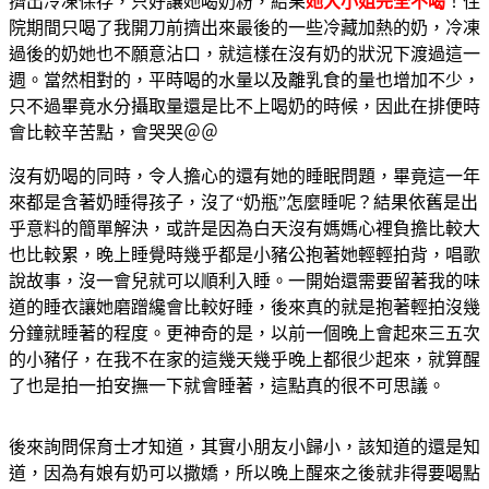
擠出冷凍保存，只好讓她喝奶粉，結果
她大小姐完全不喝
！住
院期間只喝了我開刀前擠出來最後的一些冷藏加熱的奶，冷凍
過後的奶她也不願意沾口，就這樣在沒有奶的狀況下渡過這一
週。當然相對的，平時喝的水量以及離乳食的量也增加不少，
只不過畢竟水分攝取量還是比不上喝奶的時候，因此在排便時
會比較辛苦點，會哭哭＠＠
沒有奶喝的同時，令人擔心的還有她的睡眠問題，畢竟這一年
來都是含著奶睡得孩子，沒了“奶瓶”怎麼睡呢？結果依舊是出
乎意料的簡單解決，或許是因為白天沒有媽媽心裡負擔比較大
也比較累，晚上睡覺時幾乎都是小豬公抱著她輕輕拍背，唱歌
說故事，沒一會兒就可以順利入睡。一開始還需要留著我的味
道的睡衣讓她磨蹭纔會比較好睡，後來真的就是抱著輕拍沒幾
分鐘就睡著的程度。更神奇的是，以前一個晚上會起來三五次
的小豬仔，在我不在家的這幾天幾乎晚上都很少起來，就算醒
了也是拍一拍安撫一下就會睡著，這點真的很不可思議。
後來詢問保育士才知道，其實小朋友小歸小，該知道的還是知
道，因為有娘有奶可以撒嬌，所以晚上醒來之後就非得要喝點