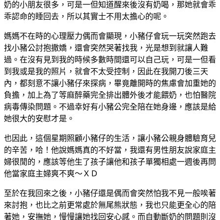
奶的小朋友很多，可是一但知道醒來後沒有奶喝，那她就會乖
乖認命的睡回去，所以其實士不用太擔心的呢。
媽媽不在時的心理壓力偶而會顯現，小豬仔會玩一玩突然跑去
找小豬公討抱撒嬌，還會突然哭著找我，光是想到就讓人難
過。在沒有見到我的時候多數時間還可以自己玩，可是一但看
到我或是我的照片，就會不太受控制，因此在我開刀後三天
內，都刻意不讓小豬仔來探病，畢竟離開時的焦慮會加重她的
負擔，加上為了等麻醉藥完全排出體外後才能餵奶，也怕醫院
病毒傳染問題。不過幸好有小豬公完全陪在她身邊，應該是給
她很大的安慰才是。
也因此，這個星期照顧小豬仔的生活，讓小豬公親身體驗育兒
的辛苦，哈！他說媽媽真的不好當，我還有男性朋友說家庭主
婦很閒的，應該等他生了孩子讓他和孩子單獨相處一週後再問
他當家庭主婦爽不爽～ＸＤ
至於在我回來之後，小豬仔還是偶而會突然怕我不見一般唉著
來討抱，也比之前更常處於無尾熊狀態，我也只能更全心的陪
著她，安撫她，慢慢讓她找回安心感。而自動斷奶的問題則沒