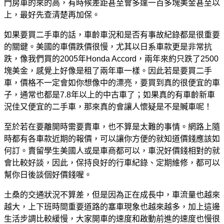
門房車的來的高，有時候差距甚至會多達一百多塊美金甚至以
上，最好先查清楚再加保。
如果要買二手車的話，車齡車況和是否有事故紀錄都是很重要
的關鍵。美國的車價跌價很慢，尤其以日系車款更是非常抗
跌，像我們買的2005年Honda Accord，兩年來約只跌了2500
塊美金，感覺上好像是租了兩年車一樣。因此若是要買二手
車，價格不一定會如你想像中的漂亮，要買到真的很便宜的車
子，通常也都是7.8年以上的中古車了；如果真的有車齡新車
況佳又便宜的二手車，那來真的會讓人懷疑是不是贓車呢！
至於若在要離開時需要賣車，也不算是太難的事情。網路上隨
時都有各車款近期的報價，可以讓你方便的就知道價錢應該如
何訂。賣留學生美國人或是車商都可以，車況好價錢相對的就
會比較好談，因此，保持良好的行車紀錄、定期維修，都可以
幫你日後談個好價錢喔。
土桑的交通狀況不算差，但是因為正在成長中，車流量也越來
越大，上下班時間重要道路的塞車現象也越來越多，加上這邊
生活步調比較緩慢，大家開車的速度和啟動前進的速度也慢很