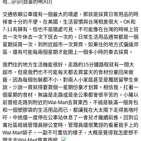
哈...＠＠(自豪的咧XD)
交通依賴公車還有一個最大的壞處，那就是採買日常用品的時
候會十分的不便。在美國，生活習慣與台灣相差很大，OK和
7-11有歸有，但也不是隨處可見，不可能像在台灣的時候上班
去一次午休去一次下班去一次的，日常生活用品通常都是一個
星期採買一次，到附近超市一次買齊，如果住的地方式偏遠郊
區，還有可能每兩個星期才能開上一個多小時的車去採買。
我們住的地方生活機能很好，走路約15分鍾路程就有一間大
超市，但是我們也不可能每天都去買當天的食材份量回來做
飯，因為每個包裝都不小，對兩人小家庭甚至是獨居留學生來
說，少說一買就得要買個一星期份量才划算。相信我，扛著一
個星期的食材，無論是走路或是坐公車都會很辛苦的。小豬以
前曾經走路到附近的Wal-Mart去買東西，不過是裝滿一個背包
和一個塑膠袋的生活用品而已，都讓我在大太陽下走得氣喘吁
吁，中途還一度停在公車站休息了一會兒才繼續前進。回到公
寓社區經過管理員辦公室時，管理員還很驚訝的看著我手上的
Wal-Mart袋子，一副不可置信的樣子，大概是覺得我怎麼想不
開走去Wal-Mart買東西吧...