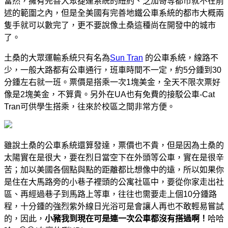
當然，擁有完善大眾捷運系統的紐約、芝加哥等都市就不在前
述的範圍之內，但是全美國有完善地鐵公車系統的都市大概兩
隻手就可以數完了，更不要說像土桑這種尚在開發中的城市
了。
土桑的大眾運輸系統只有名為
Sun Tran
的公車系統，線路不
少，一般大路都有公車通行，班車時間不一定，約5分鍾到30
分鍾左右就一班。票價是搭乘一次1塊美金，全天不限次票好
像是2塊美金，不算貴。另外在UA也有免費的接駁公車-Cat
Tran可供學生搭乘，往來於校區之間非常方便。
雖說土桑的公車系統還算發達，票價也不貴，但是因為土桑的
太陽實在是很大，要在烈日當空下在外頭等公車，實在是很辛
苦；加以美國各個點與點的距離都比想像中的遠，所以如果你
是住在大馬路旁的小巷子裡頭的公寓社區中，要從你家走出社
區、再經過巷子到馬路上等車，往往也需要走上個10分鍾路
程，十分鍾的強烈紫外線日光浴可是會讓人再也不敢輕易嘗試
的，因此，
小豬我到現在可是連一次公車都沒有搭過啊！
哈哈