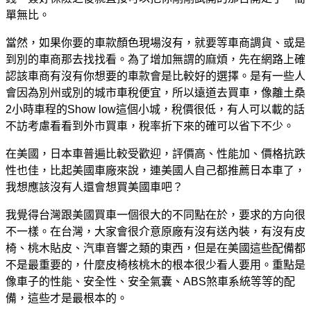
單無比。
當然，如果你要的車款顏色現場沒有，就要等車商調貨、或是
到別的車商那去找找看。為了增加無謂的麻煩，先在網路上確
認該車商有沒有你想要的車款會是比較好的選擇。是有一些人
會因為別州或別的城市車稅便宜，所以遠道去買車，像離土桑
2小時車程的Show low這個小城，稅價很低，有人可以載的話
不訪考慮看看到外市買車，稅率折下來的確可以省下不少。
在美國，日本車普遍比較受歡迎，評價高、性能加、價格抗跌
性也佳，比起美國車廠來說，連美國人自己都推薦日本車了，
我想應該沒有人還會想買美國車吧？
我覺得台灣跟美國買車一個很大的不同點在於，要求的方向很
不一樣。在台灣，大家會很介意原廠有沒有送內裝，有沒有皮
椅、桃木貼皮、汽車音響之類的東西，但是在美國這些配備都
不是最重要的，什麼皮椅核桃木的根本很少看人要用。重點是
像車子的性能、安全性、安全氣囊、ABS煞車系統等等的配
備，這些才是最根本的。