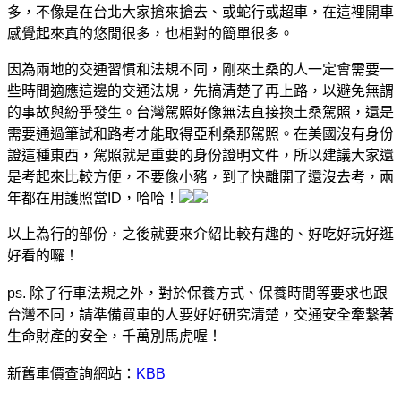
多，不像是在台北大家搶來搶去、或蛇行或超車，在這裡開車
感覺起來真的悠閒很多，也相對的簡單很多。
因為兩地的交通習慣和法規不同，剛來土桑的人一定會需要一
些時間適應這邊的交通法規，先搞清楚了再上路，以避免無謂
的事故與紛爭發生。台灣駕照好像無法直接換土桑駕照，還是
需要通過筆試和路考才能取得亞利桑那駕照。在美國沒有身份
證這種東西，駕照就是重要的身份證明文件，所以建議大家還
是考起來比較方便，不要像小豬，到了快離開了還沒去考，兩
年都在用護照當ID，哈哈！
以上為行的部份，之後就要來介紹比較有趣的、好吃好玩好逛
好看的囉！
ps. 除了行車法規之外，對於保養方式、保養時間等要求也跟
台灣不同，請準備買車的人要好好研究清楚，交通安全牽繫著
生命財產的安全，千萬別馬虎喔！
新舊車價查詢網站：
KBB