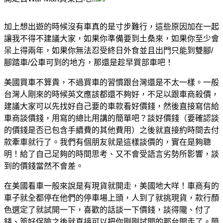
加上想出遊的時候沒有車真的是寸步難行，這些原因加在一起
讓我不得不建議大家，如果你準備要到土桑來，如果你至少會
呆上得兩年，如果你無法忍受終日外食並且出門只能到雙腳/
腳踏車/公車可到的地方，那還是趁早買部車吧！
美國買車不算貴，不過買車的習慣跟台灣還是不太一樣。一般
台灣人剛來的時候英文應該都還不夠好，不足以跟車商殺價，
建議大家可以先找好自己要的車款看好價錢，然後直接寫信給
車商談價錢，用寫的總比用講的簡單吧？談好價錢（要確認談
的價錢是否已包含手續費的其他費用）之後就直接約時間去付
款牽車就行了。我們有個朋友就是這樣談價的，實在是夠聰
明！給了自己足夠的時間思考、又不會受語言劣勢所影響，談
到的價錢當然不會差。
在美國看車一般來說是有現貨就開走，美國地大咩！車商有的
車子就全都停在他們的停車場上頭，人到了就挑現貨，款行顏
色選定了就試開一下，喜歡的話談一下價錢，談得隴、付了
錢、簽好保險之後就直接可以把你剛剛試開的那台開走了。簡