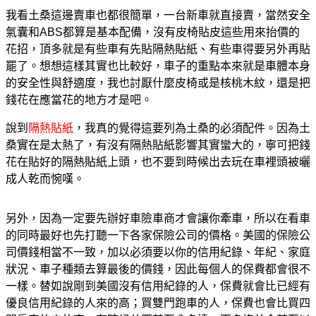
我看土桑這邊賣車也都很簡單，一台新車就直接賣，當然安全
氣囊和ABS都算是基本配備，沒有皮椅貼皮這些用來抬價的
花招，頂多就是有些車有先貼隔熱貼紙、有些車得要另外再貼
罷了。想想這樣其實也比較好，車子的重點本來就是車體本身
的安全性與舒適度，我也討厭什麼皮椅或是核桃木紋，還是把
錢花在應當花的地方才是吧。
說到
隔熱貼紙
，我真的覺得這要列為土桑的必須配件。因為土
桑實在是太熱了，有沒有隔熱貼紙影響其實蠻大的，寧可把錢
花在貼好的隔熱貼紙上頭，也不要到時候出去玩在車裡頭被曬
成人乾而惋嘆。
另外，因為一定要先辦好車險車商才會讓你牽車，所以在看車
的同時最好也先打聽一下各家保險公司的價格。美國的保險公
司價錢相當不一致，加以必須要以你的信用紀錄、年紀、家庭
狀況、車子種類去算最後的價錢，因此每個人的保費都會很不
一樣。替如說剛到美國沒有信用紀錄的人，保費就會比已經有
優良信用紀錄的人來的高；買雙門跑車的人，保費也會比買四