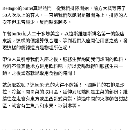
Bellagio的buffet真是熱門！從我們排隊開始，前方大概等待了
50人次以上的客人，一直到我們吃飽喝足離開為止，排隊的人
次不但未曾減少，反而越來越多。
午餐buffet每人二十多塊美金，以拉斯維加斯排名第一的飯店
來說，這樣的價錢算很合理。等到我們入座開使用餐之後，發
現這樣的價錢還真是物超所值呢！
帶位人員引導我們入座之後，服務生就詢問我們想喝的飲料，
飲料不像其他地方是用飲料吧，所以要喝就得叫服務生來一
趟。之後當然就是取用食物的時間！
該怎麼說呢？這buffet真的大得不像話！下圖照片的右排是沙
拉、冷盤、開胃菜的取用區，延伸到底端則是主菜的部份；繼
續往左走會有東方或墨西哥式菜餚，繞過中間的火腿麵包甜點
區，就會有生魚片和水果、冰淇淋等。