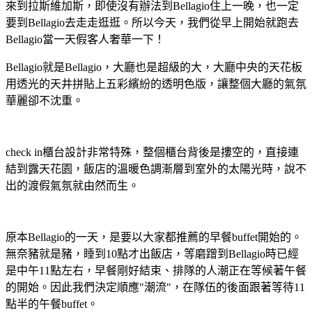
來到拉斯維加斯，即使沒有辦法到Bellagio住上一晚，也一定
要到Bellagio去走走逛逛。所以今天，我們從早上開始就跑去
Bellagio當一天假客人奢華一下！
Bellagio就是Bellagio，大廳也是超級的大，大廳中央的天花板
用透光的天井拼貼上五彩繽紛的透明色版，讓整個大廳的氣氛
華麗卻不沈重。
check in櫃台設計非常特殊，整個櫃台背後是摟空的，直接連
結到露天花園，飯店的溫暖色調漸層到室外的太陽光時，說不
出的渡假氣氛就由然而生。
原本Bellagio的一天，是要以大家都推薦的早餐buffet開始的。
無奈豬就是豬，睡到10點才出飯店，等磨蹭到Bellagio時已經
是中午11點左右，早餐剛好結束、排隊的人潮正在等候著午餐
的開始。因此我們決定順應"潮流"，在隊伍的後面跟著等待11
點半的午餐buffet。