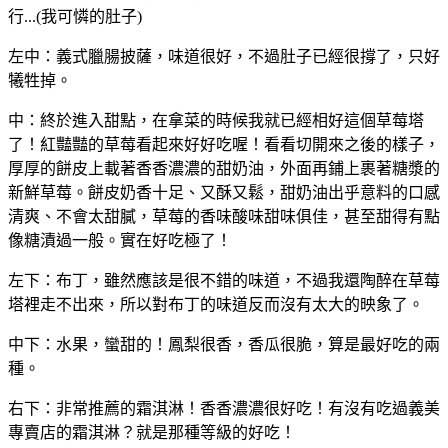
行...(我可憐的肚子)
左中：義式臘腸披薩，味道很好，不過肚子已經很撐了，只好
犧牲掉。
中：終於進入甜點，在拿菜的時候我就已經相好這個草莓塔
了！紅豔豔的草莓看起來好好吃喔！看看切開來之後的樣子，
厚厚的餅皮上載著香香濃濃的甜奶油，外面再鋪上裹著糖漿的
新鮮草莓。餅皮奶香十足、又酥又鬆，甜奶油出乎意料的口感
清爽、不會太甜膩，草莓的香味酸味甜味俱佳，甚至甜得有點
像糖漬過一般。實在好吃極了！
左下：布丁，雖然應該是很不錯的味道，不過我還陶醉在草莓
塔裡走不出來，所以對布丁的味道反而沒有太大的映象了。
中下：水果，蠻甜的！鳳梨很香，香瓜很脆，算是最好吃的兩
種。
右下：非常推薦的霜淇淋！香香濃濃很好吃！有沒有吃過義美
專賣店的霜淇淋？就是那種等級的好吃！