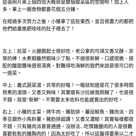
這張照片乘上個四倍大概就是整個取菜區的空間吧！加上人
多，拿上一圈食物都要花個五分鐘。
在經過多次努力之後，小豬拿了這些東西，並且很盡力的都把
他們給塞進肥吱吱的肚子裡去了！
左上：前菜。火腿跟起士很好吃，老公拿的可頌又香又酥、非
常的棒！水煮蝦雖然蝦味少了點，不過很新鮮、口感很脆、搭
配的酸甜醬味道很清爽，對難得吃海鮮的我們來說是很可口的
一道菜。
中上：義式蔬菜湯，非常的好喝！一喝就知道是花了很多時間
熬煮的湯頭，又香又夠味！其實還有沙拉被我照糊了，也是很
不錯，就是"新鮮"，不需要太多佐料也能感覺出的好吃。
右上：小豬的主菜，烤牛肉、豬肋排、蕃茄鮭魚、雞肉派、四
季豆跟炸小馬鈴薯。豬肋排超讚！又香又濃郁！其實每樣都很
不錯，只有雞肉派普普通通，沒辦法...吃慣雞腿肉的人是很難
喜歡乾乾的雞胸肉的！因為太好吃了，所以這盤得要乘以二才