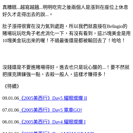
真糟糕...越寫越餓...明明吃完之後兩個人是漲到在座位上休息
好久才走得出去的說...。
肚子漲得很實在沒力氣到處跑，所以我們就直接在Bellagio的
賭場玩玩吃角子老虎消化一下，有沒有看到，這25塊美金是用
10塊美金玩出來的喔！不過最後還是都被輸回去了！哈哈！
沒錢還是不要進賭場得好，進去也只是玩心酸的...！要不然就
把撲克牌鍊強一點，去殺一般人，這樣才賺得多！
《待續》
09.01.06
《2005美西行》Day5 耀眼燦爛 II
07.01.06
《2005美西行》Day5 電車GO!
06.01.06
《2005美西行》Day4 耀眼燦爛 I