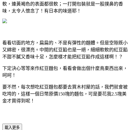
軟，連黃褐色的表面都很軟；一打開包裝就是一股撲鼻的香
味，太令人懷念了！有日本的味道耶！
看看切面的地方，扁扁的、不是有彈性的麵體。但是空隙既小
又綿密，很漂亮。中間的紅豆餡也是一絕，細細軟軟的紅豆餡
不甜不膩又香味十足，怎麼樣才能把紅豆餡作成這樣啊！？
下定決心等等來作紅豆麵包，看看會做出個什麼鳥東西出來，
呵呵！
要不然，每次想吃紅豆麵包都要去買木村屋的話，我們就會被
吃垮的，這樣一個日幣原價150塊的麵包，可是要花我2.5塊美
金才買得到呢！
載入更多