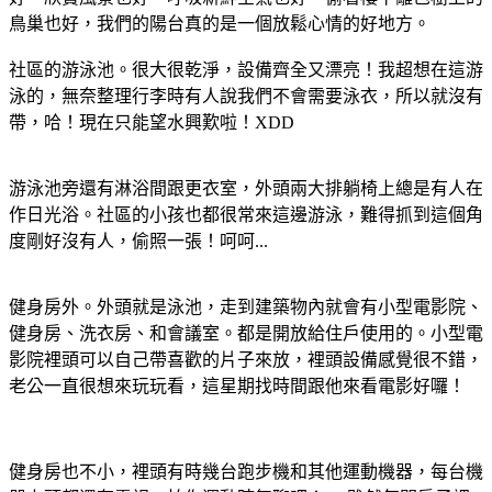
鳥巢也好，我們的陽台真的是一個放鬆心情的好地方。
社區的游泳池。很大很乾淨，設備齊全又漂亮！我超想在這游
泳的，無奈整理行李時有人說我們不會需要泳衣，所以就沒有
帶，哈！現在只能望水興歎啦！XDD
游泳池旁還有淋浴間跟更衣室，外頭兩大排躺椅上總是有人在
作日光浴。社區的小孩也都很常來這邊游泳，難得抓到這個角
度剛好沒有人，偷照一張！呵呵...
健身房外。外頭就是泳池，走到建築物內就會有小型電影院、
健身房、洗衣房、和會議室。都是開放給住戶使用的。小型電
影院裡頭可以自己帶喜歡的片子來放，裡頭設備感覺很不錯，
老公一直很想來玩玩看，這星期找時間跟他來看電影好囉！
健身房也不小，裡頭有時幾台跑步機和其他運動機器，每台機