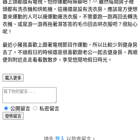
器上頭都還有電視，怕你運動時無聊吧！^^ 雖然每間房子裡
頭都有洗衣機和烘乾機，這邊還是設有洗衣房，應該是方便想
要來運動的人可以邊運動邊洗衣服，不需要跑一跑再回去轉洗
衣機、或是游一游再拖著濕答答的毛巾回去哄衣服吧？很貼心
呢！
最近小豬我喜歡上跟著電視節目作運動，所以比較少到健身房
去了。不過假日的時候還是很喜歡跟老公一起去健身房，再順
便到附近走走看看散散步，享受悠閒地假日時光。
載入更多
公開留言
私密留言
發佈留言
請先
登入
以發表留言。