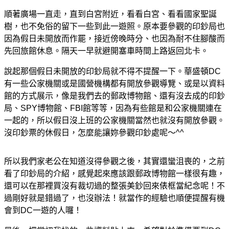
順著廣場一直走，直到白宮附近，看看白宮、看看國家聖誕
樹，也不免俗的留下一些到此一遊照。原本要參觀的印鈔局也
因為假日未開放而作罷，接近傍晚時分、也因為耐不住腳酸而
先回旅館休息。隔天一早就避開塞車時間上路返回北卡。
說起那個假日未開放的印鈔局就不得不提醒一下。華盛頓DC
有一些公家機關或是國營機構都有開放參觀導覽、或是以資料
館的方式展示，像是我們去的郵政博物館、還有沒去成的印鈔
局、SPY博物館、FBI館等等，因為有些館是和公家機關連在
一起的，所以假日沒上班的公家機關當然也就沒有開放參觀。
沒印鈔票的休假日，怎麼能讓妳參觀印鈔處呢～^^
所以我們家老公在知道沒得參觀之後，其實還蠻沮喪的，之前
看了印鈔局的介紹，感覺起來應該跟郵政博物館一樣很有趣，
還可以在那裡買沒有裁切過的整張美鈔回來俵框當紀念呢！不
過剛好就是錯過了，也沒辦法！就當作的經驗也順便提醒有機
會到DC一遊的人囉！