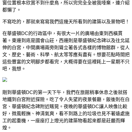
窗位置根本欣賞不到什麼鳥，所以完完全全被我唾棄，連介紹
都懶了。
不寫吃的，那就來寫寫我們這幾天所看到的建築以及景物吧！
在華盛頓DC的行政區中，有很大一片的廣場由東到西橫貫
著。東邊到底是國會山莊，西邊則是華盛頓紀念碑以及往北延
伸的白宮，中間廣場兩旁則聳立著各式各樣的博物館群，從人
文、歷史、藝術、科學、航太等等應有盡有。想要花點時間把
這些豐富的文明腳步都看完，大概得要在這裡耗上一星期不只
吧，我想。
剛到華盛頓DC的第一天下午，我們在旅館稍事休息之後就搭
地鐵到白宮附近探險。吃了令人失望的夜景餐廳，飯後則在白
宮、華盛頓紀念碑附近瞎晃。夜晚的華盛頓DC讓人映像比較
好，微風輕撫、神清氣爽，看不到路上的垃圾也見不著遠處施
工的起重機，一座座打上燈光的建築物看起來都是莊嚴而輝
煌。