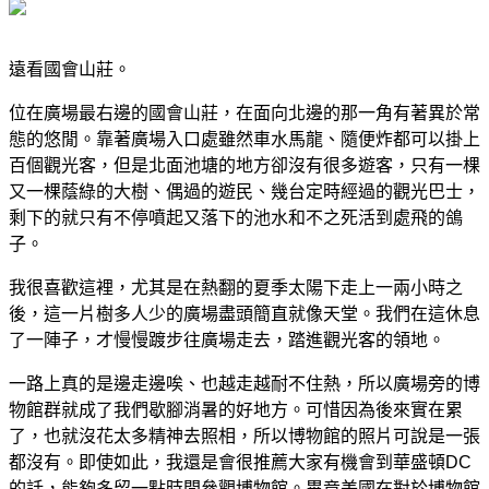
遠看國會山莊。
位在廣場最右邊的國會山莊，在面向北邊的那一角有著異於常
態的悠閒。靠著廣場入口處雖然車水馬龍、隨便炸都可以掛上
百個觀光客，但是北面池塘的地方卻沒有很多遊客，只有一棵
又一棵蔭綠的大樹、偶過的遊民、幾台定時經過的觀光巴士，
剩下的就只有不停噴起又落下的池水和不之死活到處飛的鴿
子。
我很喜歡這裡，尤其是在熱翻的夏季太陽下走上一兩小時之
後，這一片樹多人少的廣場盡頭簡直就像天堂。我們在這休息
了一陣子，才慢慢踱步往廣場走去，踏進觀光客的領地。
一路上真的是邊走邊唉、也越走越耐不住熱，所以廣場旁的博
物館群就成了我們歇腳消暑的好地方。可惜因為後來實在累
了，也就沒花太多精神去照相，所以博物館的照片可說是一張
都沒有。即使如此，我還是會很推薦大家有機會到華盛頓DC
的話，能夠多留一點時間參觀博物館。畢竟美國在對於博物館