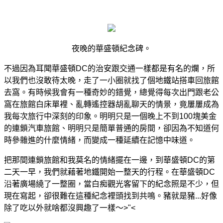
夜晚的華盛頓紀念碑。
不過因為耳聞華盛頓DC的治安跟交通一樣都是有名的爛，所
以我們也沒敢待太晚，走了一小圈就找了個地鐵站搭車回旅館
去窩。有時候我會有一種奇妙的錯覺，總覺得每次出門跟老公
窩在旅館白床單裡、亂轉遙控器胡亂聊天的情景，竟屢屢成為
我每次旅行中深刻的印象。明明只是一個晚上不到100塊美金
的連鎖汽車旅館、明明只是簡單普通的房間，卻因為不知道何
時參雜進的什麼情緒，而變成一種延續在記憶中味道。
把那間連鎖旅館和我莫名的情緒擺在一邊，到華盛頓DC的第
二天一早，我們就藉著地鐵開始一整天的行程。在華盛頓DC
沿著廣場繞了一整圈，當白痴觀光客留下的紀念照是不少，但
現在寫起，卻很難在這種紀念裡頭找到共鳴。豬就是豬...好像
除了吃以外就啥都沒興趣了一樣～>"<