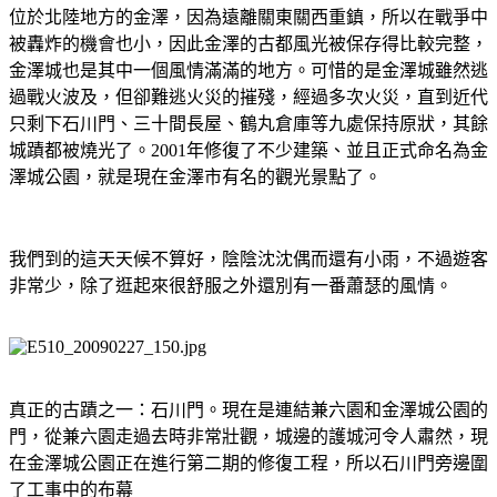
位於北陸地方的金澤，因為遠離關東關西重鎮，所以在戰爭中
被轟炸的機會也小，因此金澤的古都風光被保存得比較完整，
金澤城也是其中一個風情滿滿的地方。可惜的是金澤城雖然逃
過戰火波及，但卻難逃火災的摧殘，經過多次火災，直到近代
只剩下石川門、三十間長屋、鶴丸倉庫等九處保持原狀，其餘
城蹟都被燒光了。2001年修復了不少建築、並且正式命名為金
澤城公園，就是現在金澤市有名的觀光景點了。
我們到的這天天候不算好，陰陰沈沈偶而還有小雨，不過遊客
非常少，除了逛起來很舒服之外還別有一番蕭瑟的風情。
真正的古蹟之一：石川門。現在是連結兼六園和金澤城公園的
門，從兼六園走過去時非常壯觀，城邊的護城河令人肅然，現
在金澤城公園正在進行第二期的修復工程，所以石川門旁邊圍
了工事中的布幕