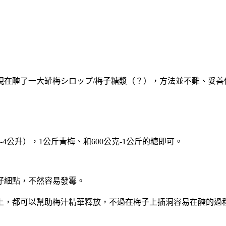
在醃了一大罐梅シロップ/梅子糖漿（？），方法並不難、妥善保
公升），1公斤青梅、和600公克-1公斤的糖即可。
仔細點，不然容易發霉。
上，都可以幫助梅汁精華釋放，不過在梅子上插洞容易在醃的過